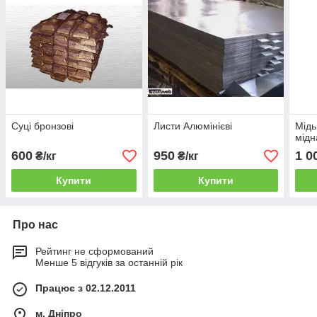
Суці бронзові
Листи Алюмінієві
Мідь
мідн
600
950
1 0
₴/кг
₴/кг
Купити
Купити
Про нас
Рейтинг не сформований
Менше 5 відгуків за останній рік
Працює з 02.12.2011
м. Дніпро