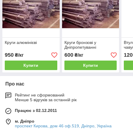
Круги алюмінієві
Круги бронзові у
Втул
Дніпропетуванні
чаву
950
600
120
₴/кг
₴/кг
Купити
Купити
Про нас
Рейтинг не сформований
Менше 5 відгуків за останній рік
Працює з 02.12.2011
м. Дніпро
проспект Кирова, дом 46 оф.519, Дніпро, Україна