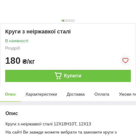
Круги з неіржавкої сталі
В наявності
Роздріб
180
₴/кг
Купити
Опис
Характеристики
Доставка
Оплата
Умови п
Опис
Круги з неіржавкої сталі 12Х18Н10Т, 12Х13
На сайті Ви завжди можете вибрати та замовити круги з